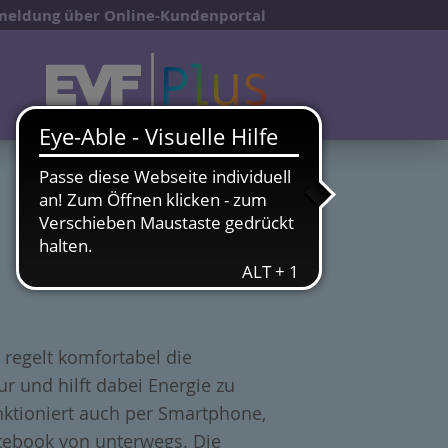
eldung über Online-Kundenportal
 regelt komfortabel die
 und hilft dabei Energie zu
nktioniert auch per Smartphone,
tebook von unterwegs. Die