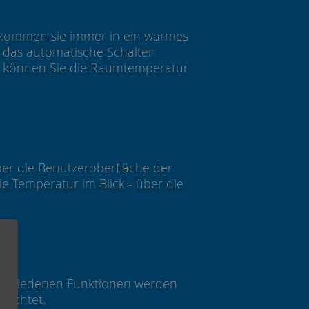
e kommen sie immer in ein warmes
 das automatische Schalten
te können Sie die Raumtemperatur
er die Benutzeroberfläche der
e Temperatur im Blick - über die
verschiedenen Funktionen werden
richtet.