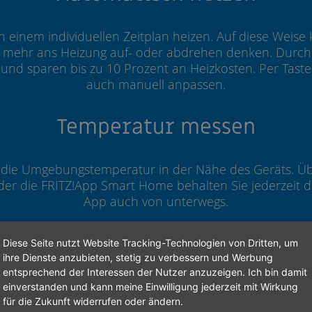
h einem individuellen Zeitplan heizen. Auf diese Weis
mehr ans Heizung auf- oder abdrehen denken. Durch
 und sparen bis zu 10 Prozent an Heizkosten. Per Tas
auch manuell anpassen.
Temperatur messen
 die Umgebungstemperatur in der Nähe des Geräts. Üb
der die FRITZ!App Smart Home behalten Sie jederzeit di
App auch von unterwegs.
Per DECT im Heimnetz
Diese Seite nutzt Website Tracking-Technologien von Dritten, um
ihre Dienste anzubieten, stetig zu verbessern und Werbung
entsprechend der Interessen der Nutzer anzuzeigen. Ich bin damit
ler ist über DECT-Funk in Ihr Heimnetz integriert. Die 
einverstanden und kann meine Einwilligung jederzeit mit Wirkung
nfach über die Benutzeroberfläche Ihrer FRITZ!Box einge
für die Zukunft widerrufen oder ändern.