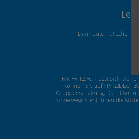
Ler
Dank automatischer Upda
Mit FRITZ!Fon lässt sich die 
können Sie auf FRITZ!DECT 30
Gruppenschaltung. Damit können 
unterwegs steht Ihnen die koste