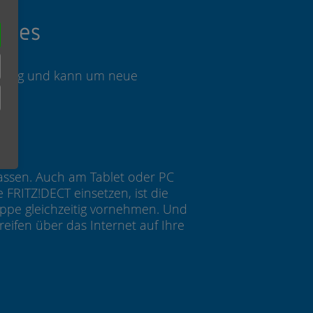
ates
rnfähig und kann um neue
n
passen. Auch am Tablet oder PC
FRITZ!DECT einsetzen, ist die
uppe gleichzeitig vornehmen. Und
eifen über das Internet auf Ihre