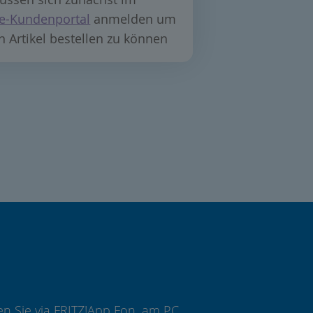
e-Kundenportal
anmelden um
n Artikel bestellen zu können
n Sie via FRITZ!App Fon, am PC,