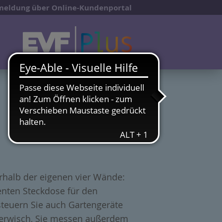
eldung über Online-Kundenportal
halb der eigenen vier Wände:
genten Steckdose für den
teuern Sie auch Gartengeräte
gerwisch, Sie messen außerdem