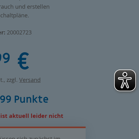
auch und erstellen
chaltpläne.
r:
20002723
€
99
t., zzgl.
Versand
499 Punkte
ist aktuell leider nicht
üssen sich zunächst im