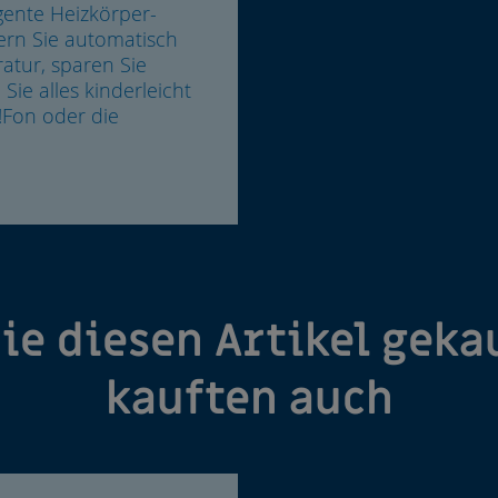
igente Heizkörper-
uern Sie automatisch
atur, sparen Sie
ie alles kinderleicht
Z!Fon oder die
ie diesen Artikel geka
kauften auch