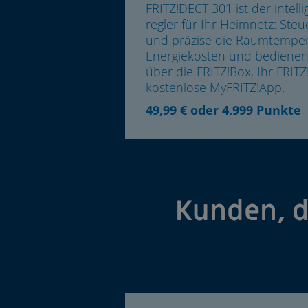
FRITZ!DECT 301 ist der intell
regler für Ihr Heimnetz: Ste
und präzise die Raumtemper
Energiekosten und bedienen S
über die FRITZ!Box, Ihr FRIT
kostenlose MyFRITZ!App.
49,99 € oder 4.999 Punkte
Kunden, d