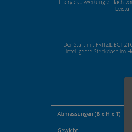
Energieauswertung einfach von 
Leistu
Der Start mit FRITZ!DECT 21
intelligente Steckdose im 
Abmessungen (B x H x T)
Gewicht