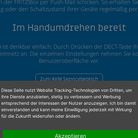
der FRITZ!Box per Push-Mail schicken. So erhalten Sie
ng oder den Schaltzustand Ihrer Geräte regelmäßig per 
Im Handumdrehen bereit
0 ist denkbar einfach: Durch Drücken der DECT-Taste Ih
Heimnetz an. Die einzelnen Einstellungen nehmen Sie ko
Benutzeroberfläche vor.
Zum AVM Servicebereich
Diese Seite nutzt Website Tracking-Technologien von Dritten, um
ihre Dienste anzubieten, stetig zu verbessern und Werbung
entsprechend der Interessen der Nutzer anzuzeigen. Ich bin damit
einverstanden und kann meine Einwilligung jederzeit mit Wirkung
für die Zukunft widerrufen oder ändern.
65 x 36 x 127 mm (ohne Stecker)
207 g
Akzeptieren